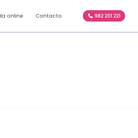
da online
Contacto
982 201 221