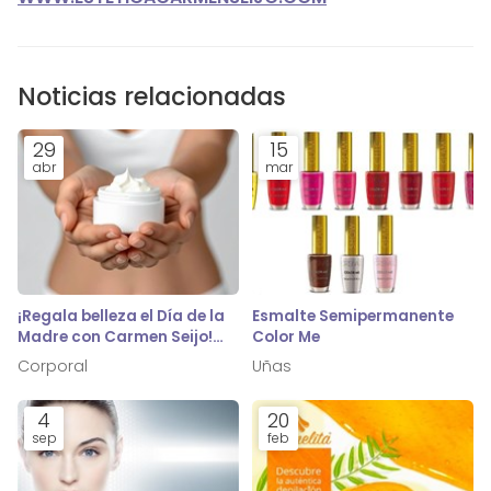
Noticias relacionadas
29
15
abr
mar
¡Regala belleza el Día de la
Esmalte Semipermanente
Madre con Carmen Seijo!
Color Me
Cosmética corporal que le
Corporal
Uñas
encantará
4
20
sep
feb